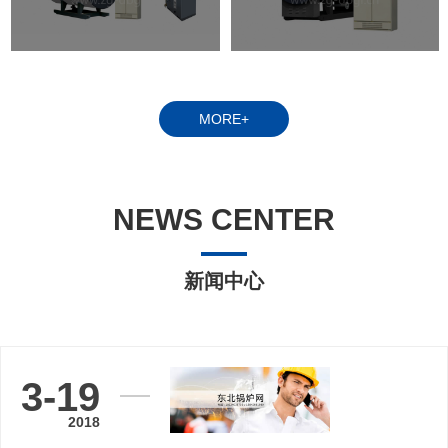
MORE+
NEWS CENTER
新闻中心
3-19
2018